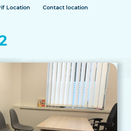
rif Location
Contact location
2