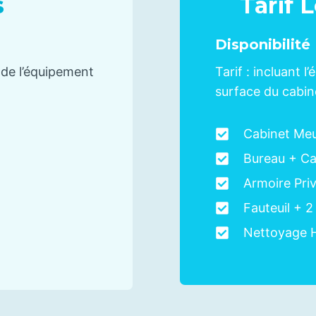
s
Tarif 
Disponibilité
t de l’équipement
Tarif : incluant 
surface du cabin
Cabinet Me
Bureau + Ca
Armoire Priv
Fauteuil + 2
Nettoyage 